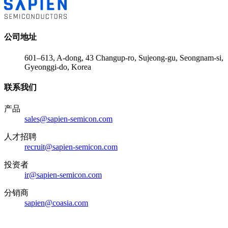
公司地址
601–613, A-dong, 43 Changup-ro, Sujeong-gu, Seongnam-si,
Gyeonggi-do, Korea
联系我们
产品
sales@sapien-semicon.com
人才招聘
recruit@sapien-semicon.com
投资者
ir@sapien-semicon.com
分销商
sapien@coasia.com