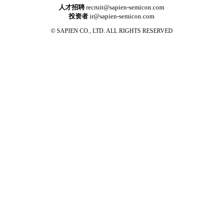
人才招聘
recruit@sapien-semicon.com
投资者
ir@sapien-semicon.com
© SAPIEN CO., LTD. ALL RIGHTS RESERVED